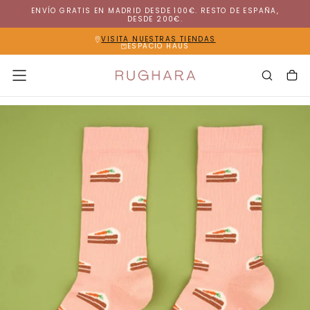
ENVÍO GRATIS EN MADRID DESDE 100€. RESTO DE ESPAÑA,
SALTAR
DESDE 200€.
AL
CONTENIDO
VISITA NUESTRAS TIENDAS
ESPACIO HAUS