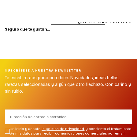
QUIERO MÁS CRUSHES
Seguro que te gustan...
SUSCRÍBETE A NUESTRA NEWSLETTER
Te escribiremos poco pero bien. Novedades, ideas bellas,
rarezas seleccionadas y algún que otro flechazo. Con cariño y
sin ruido.
CORREO
ELECTRÓNICO
He leído y acepto
la política de privacidad
, y consiento el tratamiento
de mis datos para recibir comunicaciones comerciales por email.