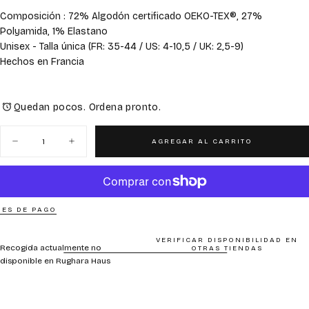
Composición : 72% Algodón certificado OEKO-TEX®️, 27%
Polyamida, 1% Elastano
Unisex - Talla única (FR: 35-44 / US: 4-10,5 / UK: 2,5-9)
Hechos en Francia
Quedan pocos. Ordena pronto.
Cantidad
AGREGAR AL CARRITO
Disminuir
Aumentar
cantidad
cantidad
para
para
CALCETINES
CALCETINES
CARROT
CARROT
CAKE
CAKE
/
/
ES DE PAGO
COUCOU
COUCOU
SUZETTE
SUZETTE
VERIFICAR DISPONIBILIDAD EN
Recogida actualmente no
OTRAS TIENDAS
disponible en
Rughara Haus